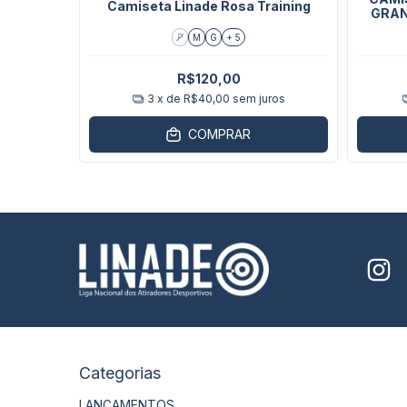
AL 2025
Camiseta Linade Rosa Training
GRAN
P
M
G
+ 5
R$120,00
ros
3
x de
R$40,00
sem juros
COMPRAR
Categorias
LANÇAMENTOS