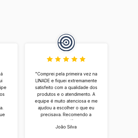
há
"Comprei pela primeira vez na
ui
LINADE e fiquei extremamente
uipe
satisfeito com a qualidade dos
tos
produtos e o atendimento. A
equipe é muito atenciosa e me
a.
ajudou a escolher o que eu
que
precisava. Recomendo a
m
todos!"
João Silva