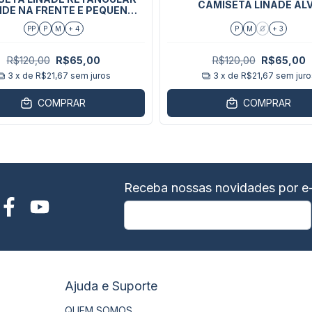
CAMISETA LINADE AL
DE NA FRENTE E PEQUENO
NAS COSTAS
PP
P
M
+ 4
P
M
G
+ 3
R$120,00
R$65,00
R$120,00
R$65,00
3
x de
R$21,67
sem juros
3
x de
R$21,67
sem juro
COMPRAR
COMPRAR
Receba nossas novidades por e-
Ajuda e Suporte
QUEM SOMOS