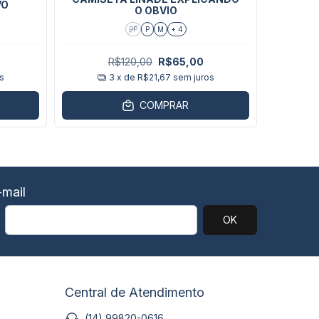
VO
O OBVIO
PP
P
M
+ 4
R$120,00
R$65,00
s
3
x de
R$21,67
sem juros
COMPRAR
mail
Central de Atendimento
(14) 99820-0616