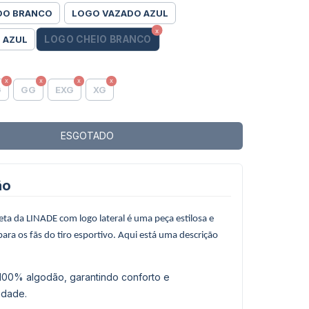
DO BRANCO
LOGO VAZADO AZUL
LOGO CHEIO BRANCO
 AZUL
G
GG
EXG
XG
ão
eta da LINADE com logo lateral é uma peça estilosa e
 para os fãs do tiro esportivo. Aqui está uma descrição
 100% algodão, garantindo conforto e
lidade.