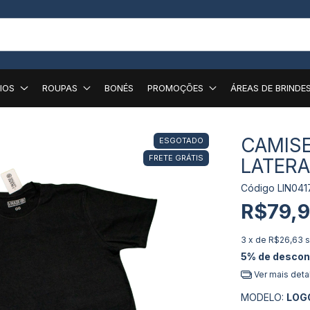
IOS
ROUPAS
BONÉS
PROMOÇÕES
ÁREAS DE BRINDE
CAMISE
ESGOTADO
FRETE GRÁTIS
LATERA
Código
LIN041
R$79,
3
x de
R$26,63
s
5% de descon
Ver mais deta
MODELO:
LOG