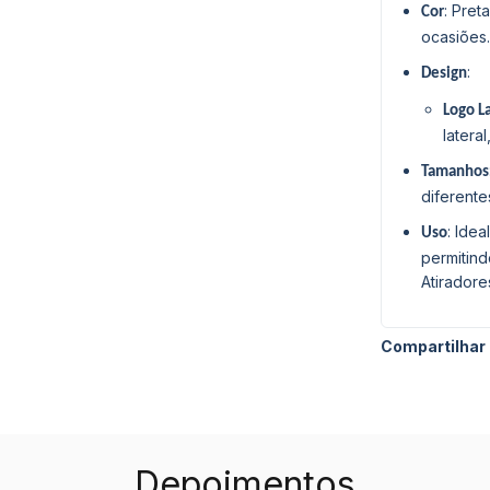
: Pret
Cor
ocasiões.
:
Design
Logo L
latera
Tamanhos
diferente
: Ide
Uso
permitind
Atiradore
Compartilhar
Depoimentos