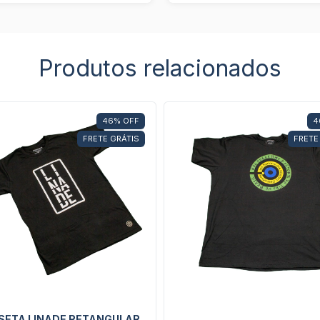
Produtos relacionados
46
%
OFF
4
FRETE GRÁTIS
FRETE
SETA LINADE RETANGULAR