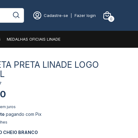
Cadastre-se
|
Fazer login
0
S
MEDALHAS OFICIAIS LINADE
TA PRETA LINADE LOGO
L
7
90
em juros
to
pagando com Pix
lhes
O CHEIO BRANCO