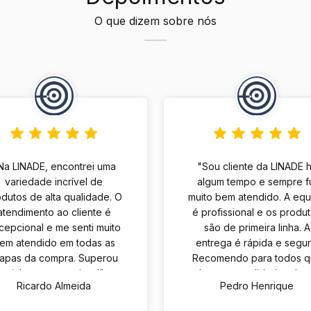
O que dizem sobre nós
Na LINADE, encontrei uma
"Sou cliente da LINADE 
variedade incrível de
algum tempo e sempre f
dutos de alta qualidade. O
muito bem atendido. A eq
atendimento ao cliente é
é profissional e os produ
cepcional e me senti muito
são de primeira linha. A
em atendido em todas as
entrega é rápida e segur
tapas da compra. Superou
Recomendo para todos 
minhas expectativas!"
buscam qualidade e bo
Ricardo Almeida
Pedro Henrique
atendimento."