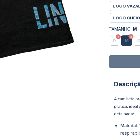
LOGO VAZA
LOGO CHEIO
TAMANHO:
M
M
P
Descriç
A camiseta pr
prática, ideal
detalhada:
:
Material
respirabi