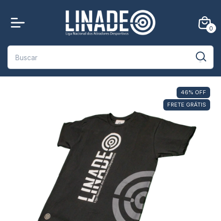
0
46
%
OFF
FRETE GRÁTIS