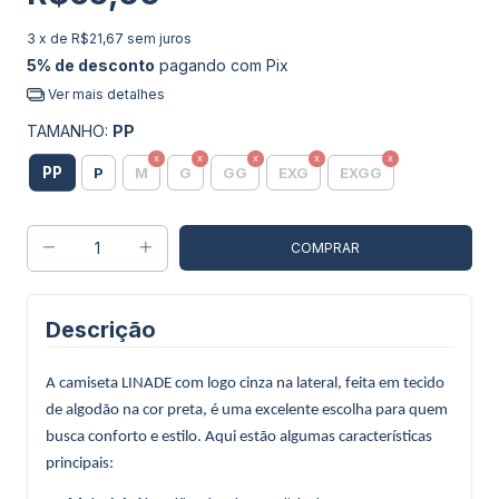
3
x de
R$21,67
sem juros
5% de desconto
pagando com Pix
Ver mais detalhes
TAMANHO:
PP
PP
P
M
G
GG
EXG
EXGG
Descrição
A camiseta LINADE com logo cinza na lateral, feita em tecido
de algodão na cor preta, é uma excelente escolha para quem
busca conforto e estilo. Aqui estão algumas características
principais: