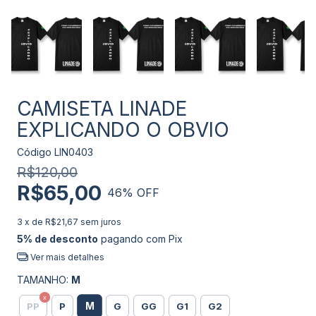
CAMISETA LINADE
EXPLICANDO O OBVIO
Código
LIN0403
R$120,00
R$65,00
46
% OFF
3
x de
R$21,67
sem juros
5% de desconto
pagando com Pix
Ver mais detalhes
TAMANHO:
M
M
PP
P
G
GG
G1
G2