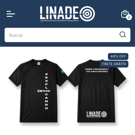
0
46
%
OFF
FRETE GRÁTIS