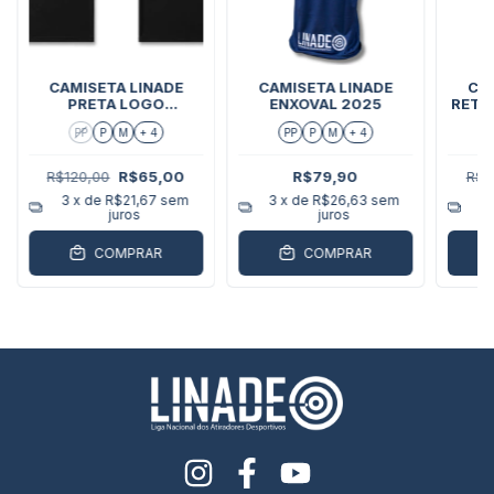
CAMISETA LINADE
CAMISETA LINADE
CA
PRETA LOGO
ENXOVAL 2025
RETA
VERTICAL
NA F
PP
P
M
+ 4
PP
P
M
+ 4
R$120,00
R$65,00
R$79,90
R$1
3
x de
R$21,67
sem
3
x de
R$26,63
sem
3
juros
juros
COMPRAR
COMPRAR