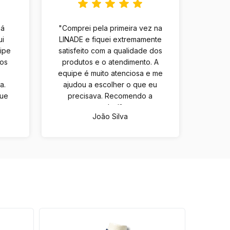
há
"Comprei pela primeira vez na
ui
LINADE e fiquei extremamente
uipe
satisfeito com a qualidade dos
tos
produtos e o atendimento. A
equipe é muito atenciosa e me
a.
ajudou a escolher o que eu
que
precisava. Recomendo a
m
todos!"
João Silva