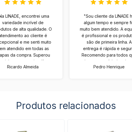
Na LINADE, encontrei uma
"Sou cliente da LINADE 
variedade incrível de
algum tempo e sempre f
dutos de alta qualidade. O
muito bem atendido. A eq
atendimento ao cliente é
é profissional e os produ
cepcional e me senti muito
são de primeira linha. A
em atendido em todas as
entrega é rápida e segur
tapas da compra. Superou
Recomendo para todos 
minhas expectativas!"
buscam qualidade e bo
Ricardo Almeida
Pedro Henrique
atendimento."
Produtos relacionados