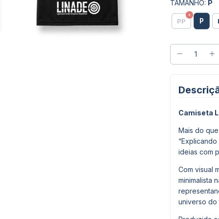
TAMANHO:
P
P
PP
Descriç
Camiseta L
Mais do que
“Explicando
ideias com p
Com visual 
minimalista 
representan
universo do 