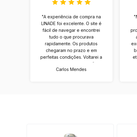
"A experiência de compra na
"
LINADE foi excelente. O site é
fácil de navegar e encontrei
pro
tudo o que procurava
rapidamente. Os produtos
ex
chegaram no prazo e em
b
perfeitas condições. Voltarei a
e
comprar com certeza."
Carlos Mendes
46
%
OFF