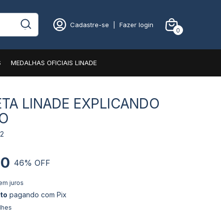
Cadastre-se
|
Fazer login
0
S
MEDALHAS OFICIAIS LINADE
TA LINADE EXPLICANDO
IO
02
00
46
% OFF
em juros
to
pagando com Pix
lhes