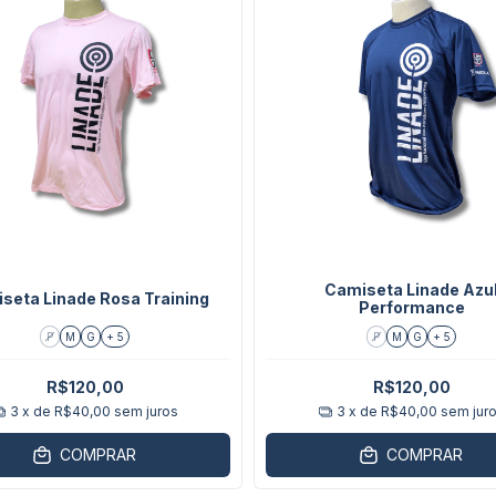
Camiseta Linade Azu
seta Linade Rosa Training
Performance
P
M
G
+ 5
P
M
G
+ 5
R$120,00
R$120,00
3
x de
R$40,00
sem juros
3
x de
R$40,00
sem jur
COMPRAR
COMPRAR