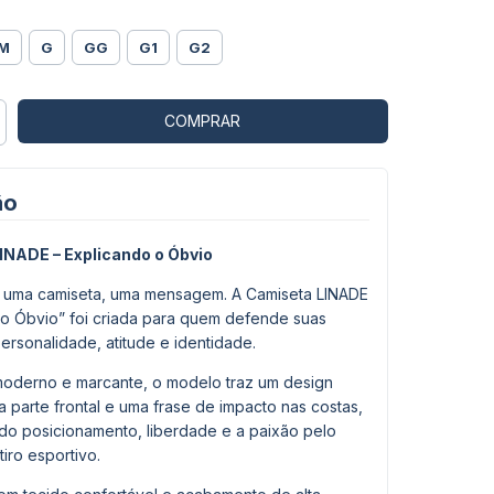
M
G
GG
G1
G2
ão
INADE – Explicando o Óbvio
 uma camiseta, uma mensagem. A Camiseta LINADE
 o Óbvio” foi criada para quem defende suas
ersonalidade, atitude e identidade.
moderno e marcante, o modelo traz um design
na parte frontal e uma frase de impacto nas costas,
do posicionamento, liberdade e a paixão pelo
tiro esportivo.