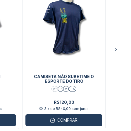
l
CAMISETA NÃO SUBETIME O
CAMIS
ESPORTE DO TIRO
PP
P
M
+ 5
R$120,00
os
3
x de
R$40,00
sem juros
COMPRAR