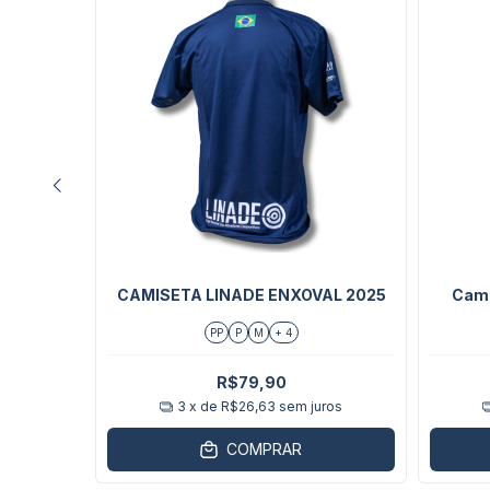
TE GRÁTIS
NGULAR
CAMISETA LINADE ENXOVAL 2025
Cami
EQUENO
PP
P
M
+ 4
0
R$79,90
ros
3
x de
R$26,63
sem juros
COMPRAR