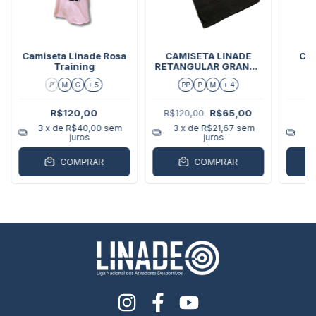
Camiseta Linade Rosa
CAMISETA LINADE
CA
Training
RETANGULAR GRANDE
E
NA FRENTE E PEQUENO
P
M
G
+ 5
PP
P
M
+ 4
NAS COSTAS
R$120,00
R$120,00
R$65,00
3
x de
R$40,00
sem
3
x de
R$21,67
sem
3
juros
juros
COMPRAR
COMPRAR