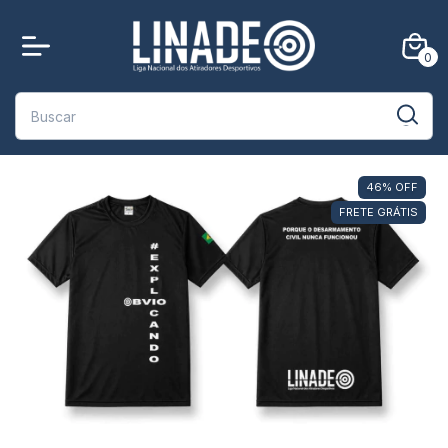
0
46
%
OFF
FRETE GRÁTIS