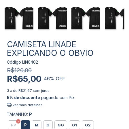
CAMISETA LINADE
EXPLICANDO O OBVIO
Código
LIN0402
R$120,00
R$65,00
46
% OFF
3
x de
R$21,67
sem juros
5% de desconto
pagando com Pix
Ver mais detalhes
TAMANHO:
P
P
PP
M
G
GG
G1
G2