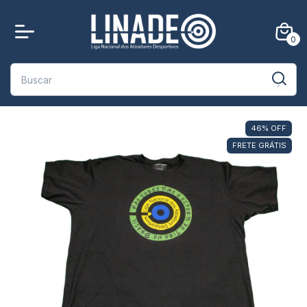
0
46
%
OFF
FRETE GRÁTIS