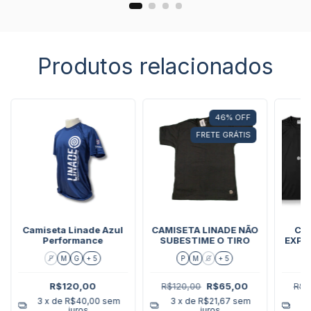
Produtos relacionados
46
%
OFF
FRETE GRÁTIS
Camiseta Linade Azul
CAMISETA LINADE NÃO
CA
Performance
SUBESTIME O TIRO
EXPL
P
M
G
+ 5
P
M
G
+ 5
R$120,00
R$120,00
R$65,00
R$1
3
x de
R$40,00
sem
3
x de
R$21,67
sem
3
juros
juros