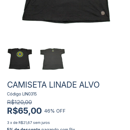
CAMISETA LINADE ALVO
Código
LIN0315
R$120,00
R$65,00
46
% OFF
3
x de
R$21,67
sem juros
5% de desconto
pagando com Pix