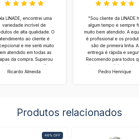
Na LINADE, encontrei uma
"Sou cliente da LINADE 
variedade incrível de
algum tempo e sempre f
dutos de alta qualidade. O
muito bem atendido. A eq
atendimento ao cliente é
é profissional e os produ
cepcional e me senti muito
são de primeira linha. A
em atendido em todas as
entrega é rápida e segur
tapas da compra. Superou
Recomendo para todos 
minhas expectativas!"
buscam qualidade e bo
Ricardo Almeida
Pedro Henrique
atendimento."
Produtos relacionados
46
%
OFF