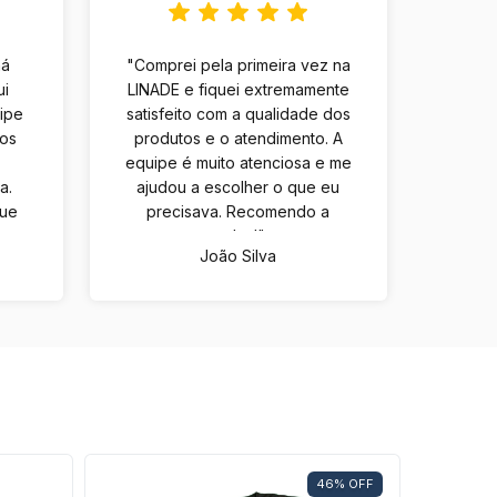
há
"Comprei pela primeira vez na
ui
LINADE e fiquei extremamente
uipe
satisfeito com a qualidade dos
tos
produtos e o atendimento. A
equipe é muito atenciosa e me
a.
ajudou a escolher o que eu
que
precisava. Recomendo a
m
todos!"
João Silva
46
%
OFF