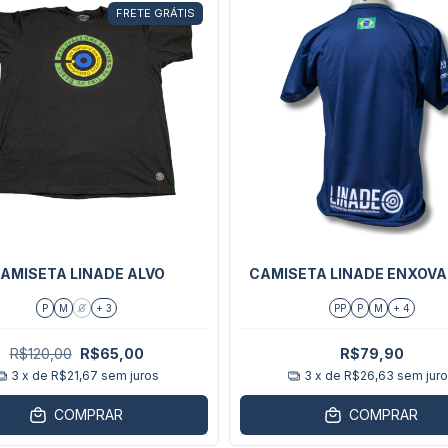
FRETE GRÁTIS
AMISETA LINADE ALVO
CAMISETA LINADE ENXOVA
P
M
G
+ 3
PP
P
M
+ 4
R$120,00
R$65,00
R$79,90
3
x de
R$21,67
sem juros
3
x de
R$26,63
sem jur
COMPRAR
COMPRAR