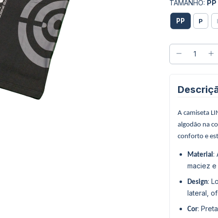
TAMANHO:
PP
PP
P
Descriç
A camiseta LI
algodão na co
conforto e est
:
Material
maciez e 
: L
Design
lateral, 
: Pret
Cor