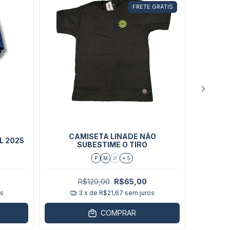
FRETE GRÁTIS
CAMISETA LINADE NÃO
L 2025
Camise
SUBESTIME O TIRO
P
M
G
+ 5
R$120,00
R$65,00
os
3
x de
R$21,67
sem juros
COMPRAR