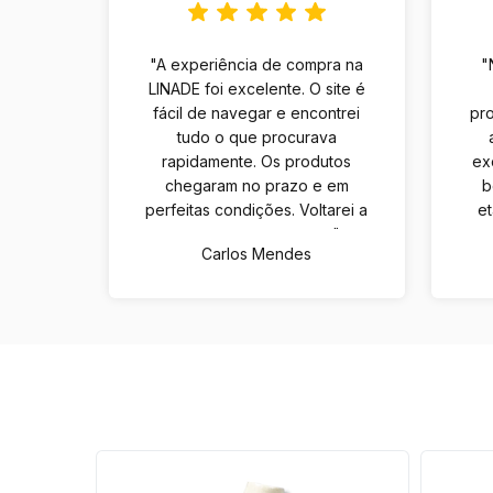
"A experiência de compra na
"
LINADE foi excelente. O site é
fácil de navegar e encontrei
pro
tudo o que procurava
rapidamente. Os produtos
ex
chegaram no prazo e em
b
perfeitas condições. Voltarei a
e
comprar com certeza."
Carlos Mendes
46
%
OFF