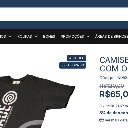
IOS
ROUPAS
BONÉS
PROMOÇÕES
ÁREAS DE BRINDE
CAMISE
46
%
OFF
FRETE GRÁTIS
COM O 
Código
LIN05
R$120,00
R$65,
3
x de
R$21,67
s
5% de descon
Ver mais deta