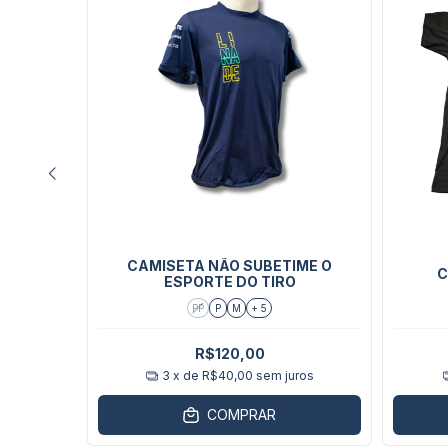
TE GRÁTIS
NGULAR
CAMISETA NÃO SUBETIME O
C
EQUENO
ESPORTE DO TIRO
PP
P
M
+ 5
0
R$120,00
ros
3
x de
R$40,00
sem juros
COMPRAR