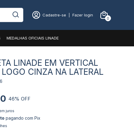
Cadastre-se
|
Fazer login
0
S
MEDALHAS OFICIAIS LINADE
TA LINADE EM VERTICAL
LOGO CINZA NA LATERAL
86
00
46
% OFF
em juros
to
pagando com Pix
lhes