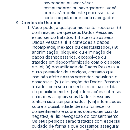
navegador, ou usar vários
computadores ou navegadores, você
precisará repetir este processo para
cada computador e cada navegador.
Direitos do Usuário
Você pode, a qualquer momento, requerer:
(i)
confirmação de que seus Dados Pessoais
estão sendo tratados;
(ii)
acesso aos seus
Dados Pessoais;
(iii)
correções a dados
incompletos, inexatos ou desatualizados;
(iv)
anonimização, bloqueio ou eliminação de
dados desnecessários, excessivos ou
tratados em desconformidade com o disposto
em lei;
(v)
portabilidade de Dados Pessoais a
outro prestador de serviços, contanto que
isso não afete nossos segredos industriais e
comerciais;
(vi)
eliminação de Dados Pessoais
tratados com seu consentimento, na medida
do permitido em lei;
(vii)
informações sobre as
entidades às quais seus Dados Pessoais
tenham sido compartilhados;
(viii)
informações
sobre a possibilidade de não fornecer o
consentimento e sobre as consequências da
negativa; e
(ix)
revogação do consentimento.
Os seus pedidos serão tratados com especial
cuidado de forma a que possamos assegurar