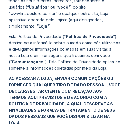
todos os seus clientes, parceiros, fornecedores e
usuários (“
Usuários
” ou “
você
”) do site
“www.linadestore.com.br” e qualquer outro site, Loja,
aplicativo operado pelo Lojista (aqui designados,
simplesmente, “
Loja
”).
Esta Política de Privacidade (“
Política de Privacidade
”)
destina-se a informá-lo sobre o modo como nós utilizamos
e divulgamos informações coletadas em suas visitas à
nossa Loja e em mensagens que trocamos com você
(“
Comunicações
”). Esta Política de Privacidade aplica-se
somente a informações coletadas por meio da Loja.
AO ACESSAR A LOJA, ENVIAR COMUNICAÇÕES OU
FORNECER QUALQUER TIPO DE DADO PESSOAL, VOCÊ
DECLARA ESTAR CIENTE COM RELAÇÃO AOS
TERMOS AQUI PREVISTOS E DE ACORDO COM A
POLÍTICA DE PRIVACIDADE, A QUAL DESCREVE AS
FINALIDADES E FORMAS DE TRATAMENTO DE SEUS
DADOS PESSOAIS QUE VOCÊ DISPONIBILIZAR NA
LOJA.