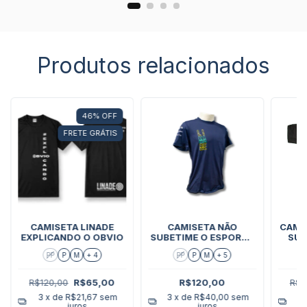
Produtos relacionados
46
%
OFF
FRETE GRÁTIS
CAMISETA LINADE
CAMISETA NÃO
CAMI
EXPLICANDO O OBVIO
SUBETIME O ESPORTE
SUB
DO TIRO
PP
P
M
+ 4
PP
P
M
+ 5
R$120,00
R$65,00
R$120,00
R$1
3
x de
R$21,67
sem
3
x de
R$40,00
sem
3
juros
juros