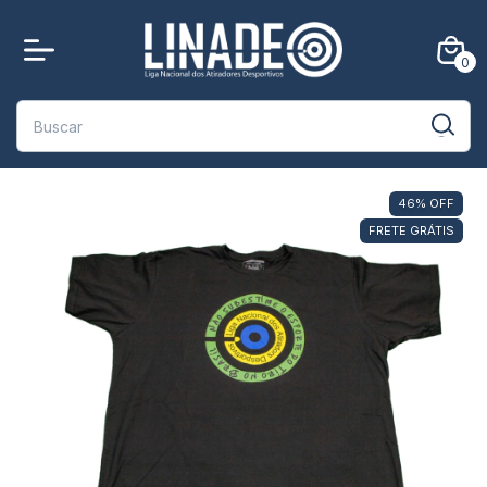
0
46
%
OFF
FRETE GRÁTIS