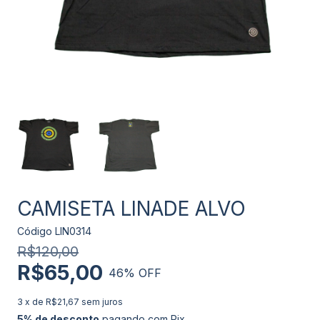
CAMISETA LINADE ALVO
Código
LIN0314
R$120,00
R$65,00
46
% OFF
3
x de
R$21,67
sem juros
5% de desconto
pagando com Pix