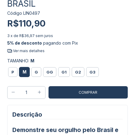
BRASIL
Código
LIN0497
R$110,90
3
x de
R$36,97
sem juros
5% de desconto
pagando com Pix
Ver mais detalhes
TAMANHO:
M
M
P
G
GG
G1
G2
G3
Descrição
Demonstre seu orgulho pelo Brasil e