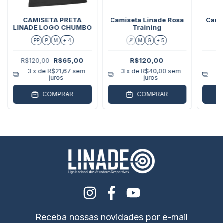
CAMISETA PRETA
Camiseta Linade Rosa
Cami
LINADE LOGO CHUMBO
Training
PP
P
M
+ 4
P
M
G
+ 5
R$120,00
R$65,00
R$120,00
3
x de
R$21,67
sem
3
x de
R$40,00
sem
3
juros
juros
COMPRAR
COMPRAR
Receba nossas novidades por e-mail