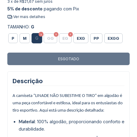
3
x de
R$21,67
sem juros
5% de desconto
pagando com Pix
Ver mais detalhes
TAMANHO:
G
G
P
M
GG
EG
EXG
PP
EXGG
Descrição
A camiseta “LINADE NÃO SUBESTIME O TIRO” em algodão é
uma peça confortável e estilosa, ideal para os entusiastas do
tiro esportivo. Aqui está uma descrição detalhada:
: 100% algodão, proporcionando conforto e
Material
durabilidade.