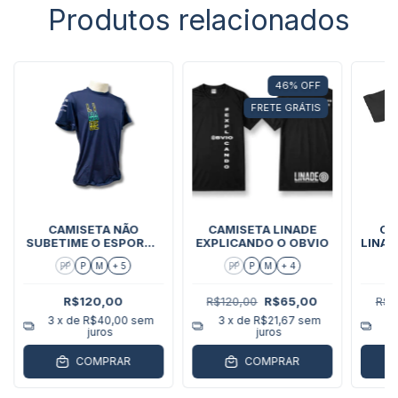
Produtos relacionados
46
%
OFF
FRETE GRÁTIS
CAMISETA NÃO
CAMISETA LINADE
CA
SUBETIME O ESPORTE
EXPLICANDO O OBVIO
LINA
DO TIRO
PP
P
M
+ 5
PP
P
M
+ 4
R$120,00
R$120,00
R$65,00
R$1
3
x de
R$40,00
sem
3
x de
R$21,67
sem
3
juros
juros
COMPRAR
COMPRAR