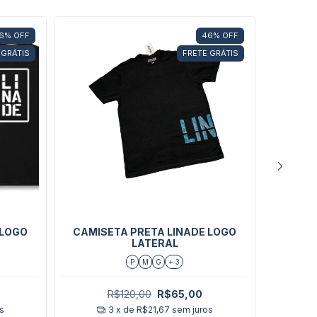
6
%
OFF
46
%
OFF
 GRÁTIS
FRETE GRÁTIS
 LOGO
CAMISETA PRETA LINADE LOGO
CAMISE
LATERAL
COM O 
P
M
G
+ 3
R$120,00
R$65,00
s
3
x de
R$21,67
sem juros