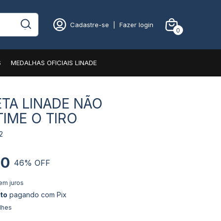
Cadastre-se
|
Fazer login
0
S
MEDALHAS OFICIAIS LINADE
TA LINADE NÃO
IME O TIRO
2
00
46
% OFF
em juros
to
pagando com Pix
lhes