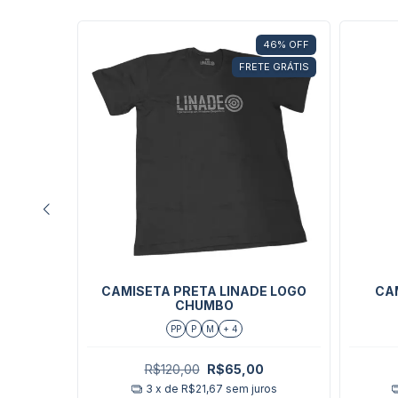
46
%
OFF
46
%
OFF
TE GRÁTIS
FRETE GRÁTIS
NGULAR
CAMISETA PRETA LINADE LOGO
CA
EQUENO
CHUMBO
PP
P
M
+ 4
0
R$120,00
R$65,00
ros
3
x de
R$21,67
sem juros