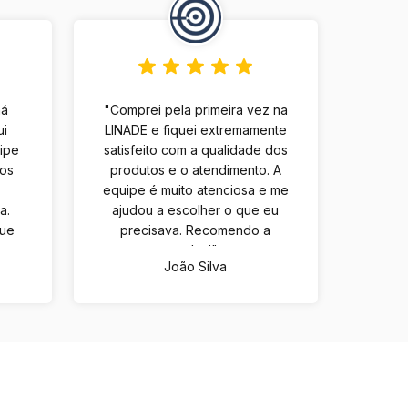
há
"Comprei pela primeira vez na
ui
LINADE e fiquei extremamente
uipe
satisfeito com a qualidade dos
tos
produtos e o atendimento. A
equipe é muito atenciosa e me
a.
ajudou a escolher o que eu
que
precisava. Recomendo a
m
todos!"
João Silva