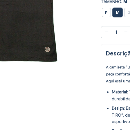
TAMANHO:
M
M
P
Descriç
A camiseta “
peça confortáv
Aqui está uma
:
Material
durabilid
: 
Design
TIRO”, de
esportivo