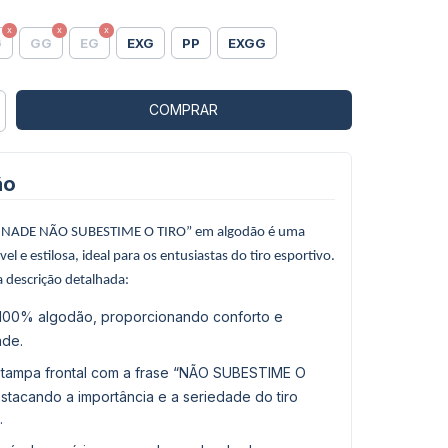
G
GG
EG
EXG
PP
EXGG
ão
LINADE NÃO SUBESTIME O TIRO” em algodão é uma
el e estilosa, ideal para os entusiastas do tiro esportivo.
 descrição detalhada:
 100% algodão, proporcionando conforto e
ade.
Estampa frontal com a frase “NÃO SUBESTIME O
stacando a importância e a seriedade do tiro
.