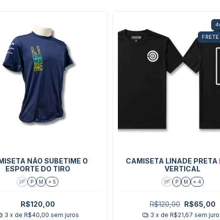
4
FRETE
MISETA NÃO SUBETIME O
CAMISETA LINADE PRETA
ESPORTE DO TIRO
VERTICAL
PP
P
M
+ 5
PP
P
M
+ 4
R$120,00
R$120,00
R$65,00
3
x de
R$40,00
sem juros
3
x de
R$21,67
sem juro