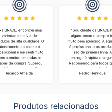
Na LINADE, encontrei uma
"Sou cliente da LINADE 
variedade incrível de
algum tempo e sempre f
dutos de alta qualidade. O
muito bem atendido. A eq
atendimento ao cliente é
é profissional e os produ
cepcional e me senti muito
são de primeira linha. A
em atendido em todas as
entrega é rápida e segur
tapas da compra. Superou
Recomendo para todos 
minhas expectativas!"
buscam qualidade e bo
Ricardo Almeida
Pedro Henrique
atendimento."
Produtos relacionados