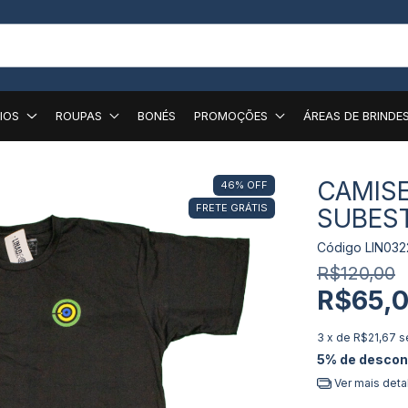
IOS
ROUPAS
BONÉS
PROMOÇÕES
ÁREAS DE BRINDE
CAMISE
46
%
OFF
FRETE GRÁTIS
SUBEST
Código
LIN032
R$120,00
R$65,
3
x de
R$21,67
s
5% de descon
Ver mais deta