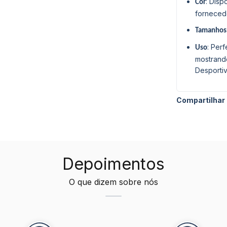
: Dis
Cor
forneced
Tamanhos
: Per
Uso
mostrando
Desportiv
Compartilhar
Depoimentos
O que dizem sobre nós