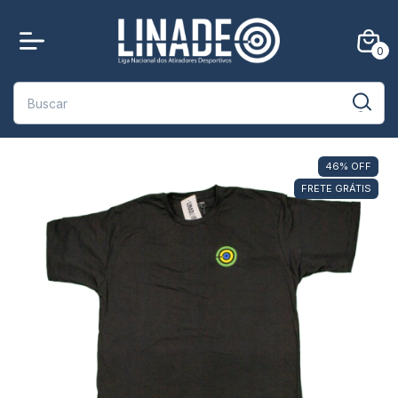
0
46
%
OFF
FRETE GRÁTIS