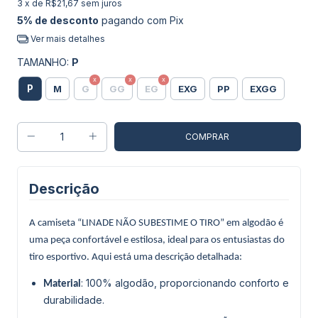
3
x de
R$21,67
sem juros
5% de desconto
pagando com Pix
Ver mais detalhes
TAMANHO:
P
P
M
G
GG
EG
EXG
PP
EXGG
Descrição
A camiseta “LINADE NÃO SUBESTIME O TIRO” em algodão é
uma peça confortável e estilosa, ideal para os entusiastas do
tiro esportivo. Aqui está uma descrição detalhada:
: 100% algodão, proporcionando conforto e
Material
durabilidade.