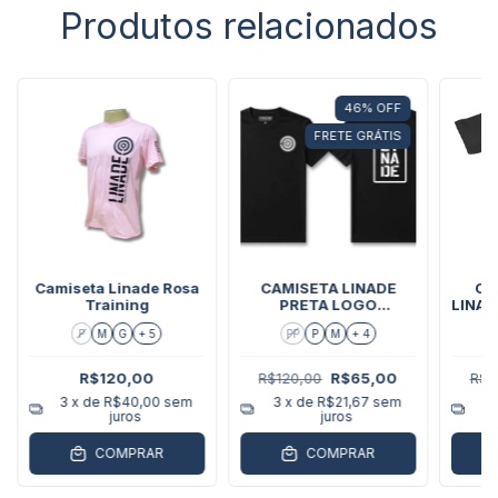
Produtos relacionados
46
%
OFF
FRETE GRÁTIS
Camiseta Linade Rosa
CAMISETA LINADE
CA
Training
PRETA LOGO
LINA
VERTICAL
P
M
G
+ 5
PP
P
M
+ 4
R$120,00
R$120,00
R$65,00
R$1
3
x de
R$40,00
sem
3
x de
R$21,67
sem
3
juros
juros
COMPRAR
COMPRAR