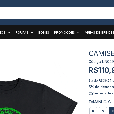
IOS
ROUPAS
BONÉS
PROMOÇÕES
ÁREAS DE BRINDE
CAMISE
Código
LIN04
R$110,
3
x de
R$36,97
5% de descon
Ver mais deta
TAMANHO:
G
P
M