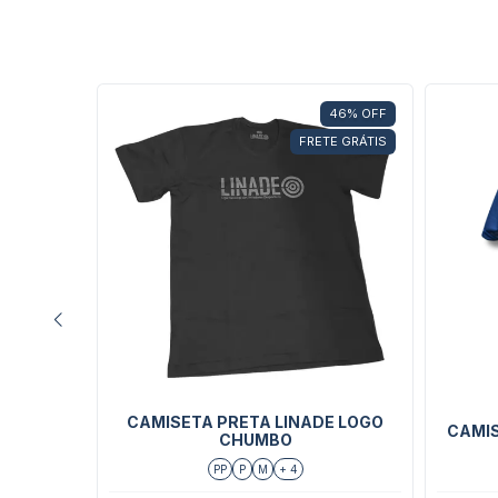
46
%
OFF
FRETE GRÁTIS
ul
CAMISETA PRETA LINADE LOGO
CAMIS
CHUMBO
PP
P
M
+ 4