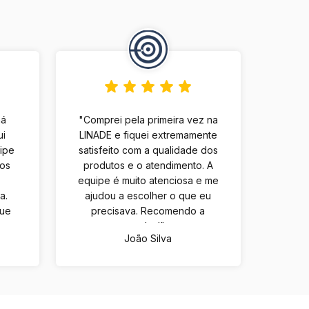
há
"Comprei pela primeira vez na
ui
LINADE e fiquei extremamente
uipe
satisfeito com a qualidade dos
tos
produtos e o atendimento. A
equipe é muito atenciosa e me
a.
ajudou a escolher o que eu
que
precisava. Recomendo a
m
todos!"
João Silva