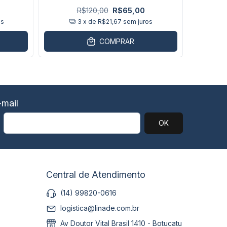
R$120,00
R$65,00
os
3
x de
R$21,67
sem juros
COMPRAR
mail
Central de Atendimento
(14) 99820-0616
logistica@linade.com.br
Av Doutor Vital Brasil 1410 - Botucatu