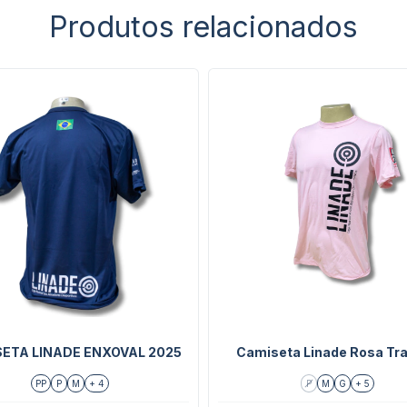
Produtos relacionados
ETA LINADE ENXOVAL 2025
Camiseta Linade Rosa Tra
PP
P
M
+ 4
P
M
G
+ 5