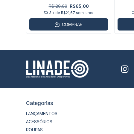
R$120,00
R$65,00
ros
3
x de
R$21,67
sem juros
COMPRAR
Categorias
LANÇAMENTOS
ACESSÓRIOS
ROUPAS