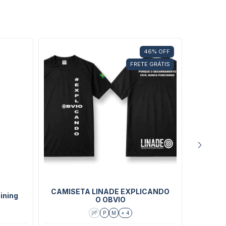
46
%
OFF
FRETE GRÁTIS
CAMISETA LINADE EXPLICANDO
CAMI
ining
O OBVIO
PP
P
M
+ 4