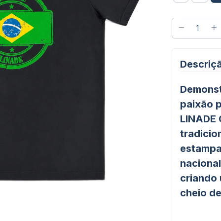
Descriç
Demonstr
paixão 
LINADE 
tradicio
estampa
nacional
criando
cheio de