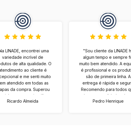
Na LINADE, encontrei uma
"Sou cliente da LINADE 
variedade incrível de
algum tempo e sempre f
dutos de alta qualidade. O
muito bem atendido. A eq
atendimento ao cliente é
é profissional e os produ
cepcional e me senti muito
são de primeira linha. A
em atendido em todas as
entrega é rápida e segur
tapas da compra. Superou
Recomendo para todos 
minhas expectativas!"
buscam qualidade e bo
Ricardo Almeida
Pedro Henrique
atendimento."