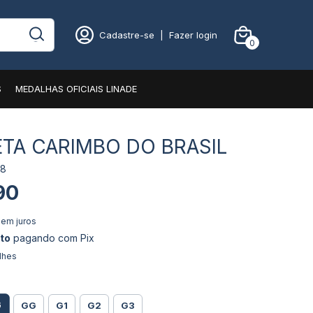
Cadastre-se
|
Fazer login
0
S
MEDALHAS OFICIAIS LINADE
TA CARIMBO DO BRASIL
98
90
sem juros
to
pagando com Pix
lhes
G
GG
G1
G2
G3