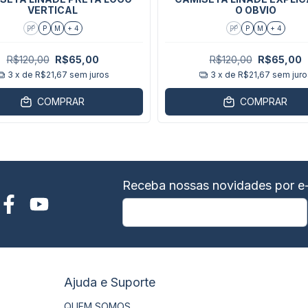
VERTICAL
O OBVIO
PP
P
M
+ 4
PP
P
M
+ 4
R$120,00
R$65,00
R$120,00
R$65,00
3
x de
R$21,67
sem juros
3
x de
R$21,67
sem juro
COMPRAR
COMPRAR
Receba nossas novidades por e-
Ajuda e Suporte
QUEM SOMOS