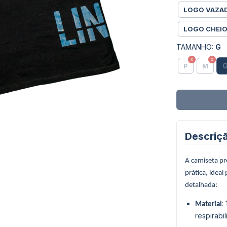
LOGO VAZA
LOGO CHEIO
TAMANHO:
G
P
M
Descriç
A camiseta pr
prática, ideal
detalhada:
:
Material
respirabi