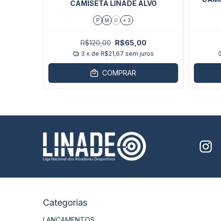
CAMISETA LINADE ALVO
LATERAL
P
M
G
+ 3
0
R$120,00
R$65,00
ros
3
x de
R$21,67
sem juros
COMPRAR
Categorias
LANÇAMENTOS