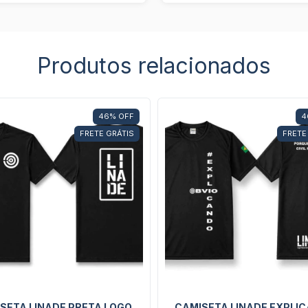
Produtos relacionados
46
%
OFF
4
FRETE GRÁTIS
FRETE
SETA LINADE PRETA LOGO
CAMISETA LINADE EXPLI