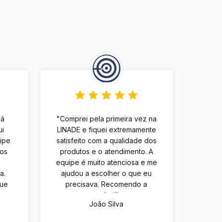
há
"Comprei pela primeira vez na
ui
LINADE e fiquei extremamente
uipe
satisfeito com a qualidade dos
tos
produtos e o atendimento. A
equipe é muito atenciosa e me
a.
ajudou a escolher o que eu
que
precisava. Recomendo a
m
todos!"
João Silva