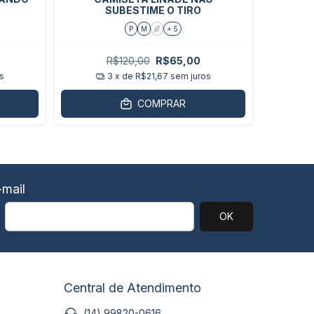
CAMISE
SUBESTIME O TIRO
P
M
G
+ 5
R$120,00
R$65,00
s
3
x de
R$21,67
sem juros
COMPRAR
mail
Central de Atendimento
(14) 99820-0616