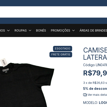
IOS
ROUPAS
BONÉS
PROMOÇÕES
ÁREAS DE BRINDE
CAMISE
ESGOTADO
FRETE GRÁTIS
LATERA
Código
LIN041
R$79,
3
x de
R$26,63
s
5% de descon
Ver mais deta
MODELO:
LOG