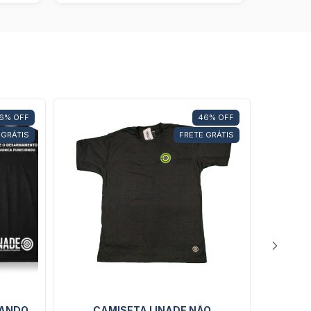
6
%
OFF
46
%
OFF
 GRÁTIS
FRETE GRÁTIS
CANDO
CAMISETA LINADE NÃO