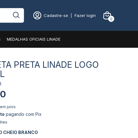
Cadastre-se
|
Fazer login
0
S
MEDALHAS OFICIAIS LINADE
TA PRETA LINADE LOGO
L
8
90
em juros
to
pagando com Pix
lhes
O CHEIO BRANCO