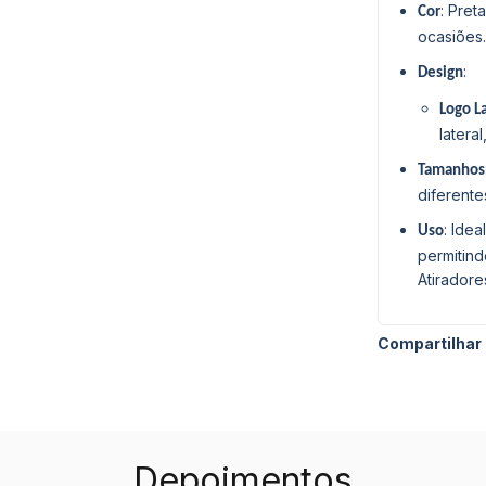
: Pret
Cor
ocasiões.
:
Design
Logo L
latera
Tamanhos
diferente
: Ide
Uso
permitind
Atiradore
Compartilhar
Depoimentos