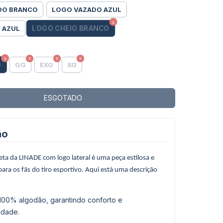
DO BRANCO
LOGO VAZADO AZUL
LOGO CHEIO BRANCO
 AZUL
G
GG
EXG
XG
ão
eta da LINADE com logo lateral é uma peça estilosa e
 para os fãs do tiro esportivo. Aqui está uma descrição
 100% algodão, garantindo conforto e
lidade.