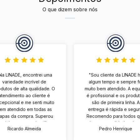
O que dizem sobre nós
Na LINADE, encontrei uma
"Sou cliente da LINADE 
variedade incrível de
algum tempo e sempre f
dutos de alta qualidade. O
muito bem atendido. A eq
atendimento ao cliente é
é profissional e os produ
cepcional e me senti muito
são de primeira linha. A
em atendido em todas as
entrega é rápida e segur
tapas da compra. Superou
Recomendo para todos 
minhas expectativas!"
buscam qualidade e bo
Ricardo Almeida
Pedro Henrique
atendimento."