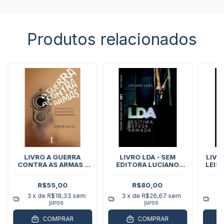
Produtos relacionados
LIVRO A GUERRA
LIVRO LDA - SEM
LIVR
CONTRA AS ARMAS -
EDITORA LUCIANO
LEIS
JOHN LOTT
LARA
R$55,00
R$80,00
3
x de
R$18,33
sem
3
x de
R$26,67
sem
3
juros
juros
COMPRAR
COMPRAR