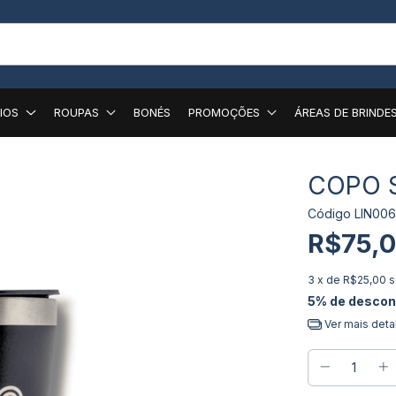
IOS
ROUPAS
BONÉS
PROMOÇÕES
ÁREAS DE BRINDE
COPO 
Código
LIN00
R$75,
3
x de
R$25,00
s
5% de descon
Ver mais deta