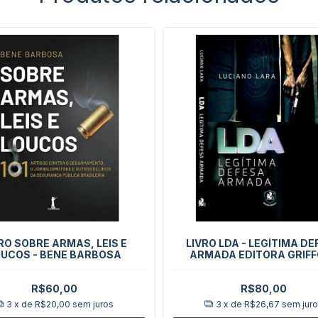
RO SOBRE ARMAS, LEIS E
LIVRO LDA - LEGÍTIMA D
UCOS - BENE BARBOSA
ARMADA EDITORA GRIFF
LUCIANO LARA
R$60,00
R$80,00
3
x de
R$20,00
sem juros
3
x de
R$26,67
sem jur