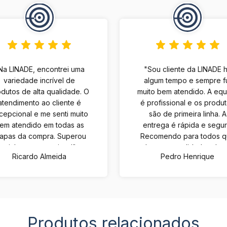
Na LINADE, encontrei uma
"Sou cliente da LINADE 
variedade incrível de
algum tempo e sempre f
dutos de alta qualidade. O
muito bem atendido. A eq
atendimento ao cliente é
é profissional e os produ
cepcional e me senti muito
são de primeira linha. A
em atendido em todas as
entrega é rápida e segur
tapas da compra. Superou
Recomendo para todos 
minhas expectativas!"
buscam qualidade e bo
Ricardo Almeida
Pedro Henrique
atendimento."
Produtos relacionados