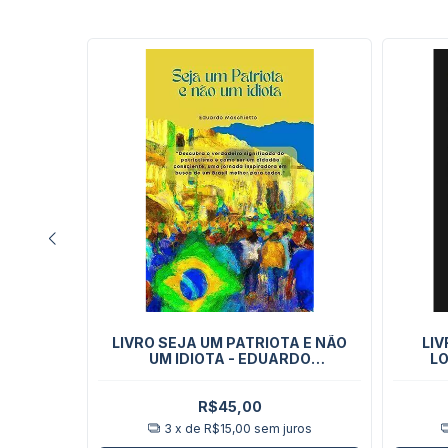
 - JOHN
LIVRO SEJA UM PATRIOTA E NÃO
LIV
UM IDIOTA - EDUARDO
LO
MASCHIETTO
R$45,00
ros
3
x de
R$15,00
sem juros