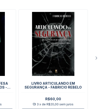
EFESA
LIVRO ARTICULANDO EM
LIV
OS -
SEGURANÇA - FABRICIO REBELO
R$60,00
os
3
x de
R$20,00
sem juros