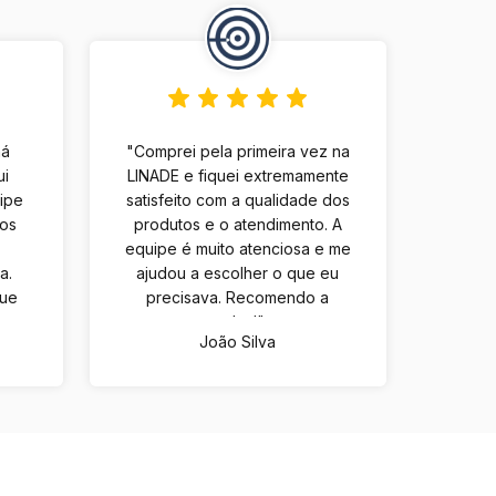
há
"Comprei pela primeira vez na
ui
LINADE e fiquei extremamente
uipe
satisfeito com a qualidade dos
tos
produtos e o atendimento. A
equipe é muito atenciosa e me
a.
ajudou a escolher o que eu
que
precisava. Recomendo a
m
todos!"
João Silva