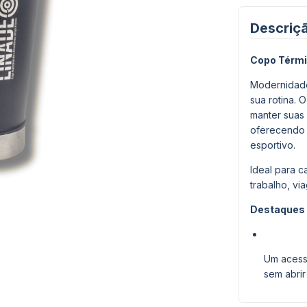
Descriç
Copo Térmi
Modernidade
sua rotina.
manter suas 
oferecendo 
esportivo.
Ideal para c
trabalho, vi
Destaques 
Um acess
sem abrir