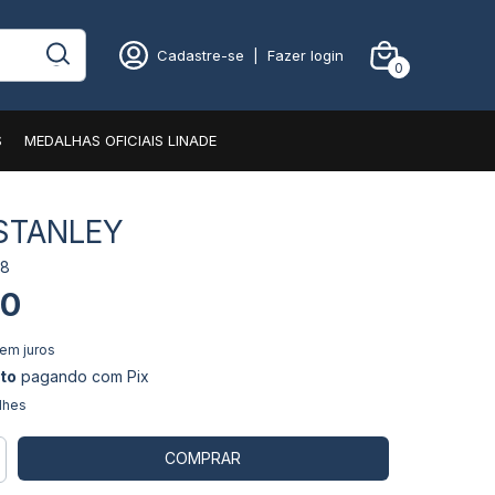
Cadastre-se
|
Fazer login
0
S
MEDALHAS OFICIAIS LINADE
STANLEY
68
00
em juros
to
pagando com Pix
lhes