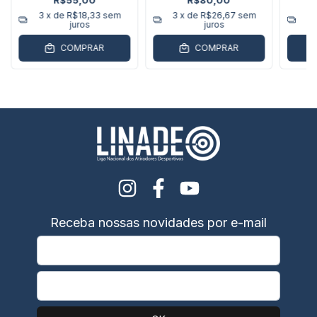
R$55,00
R$80,00
3
x de
R$18,33
sem
3
x de
R$26,67
sem
3
juros
juros
COMPRAR
COMPRAR
Receba nossas novidades por e-mail