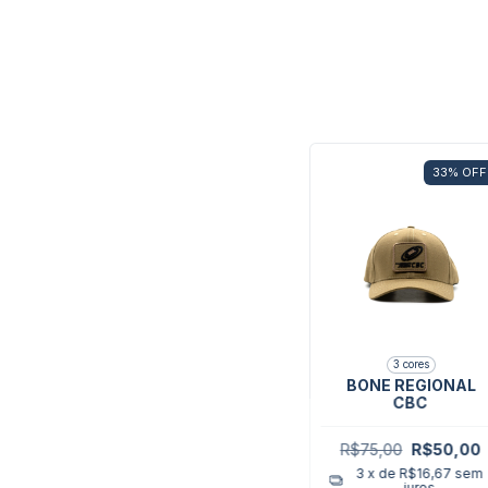
33
%
OFF
3 cores
BONE REGIONAL
CBC
R$75,00
R$50,00
3
x de
R$16,67
sem
juros