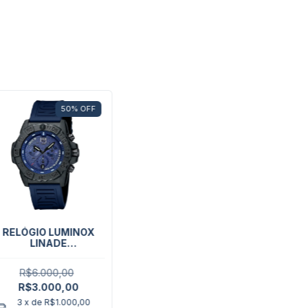
50
%
OFF
RELÓGIO LUMINOX
LINADE
CHRONOGRAPH 45
MM (EDIÇÃO
R$6.000,00
LIMITADA)
R$3.000,00
3
x de
R$1.000,00