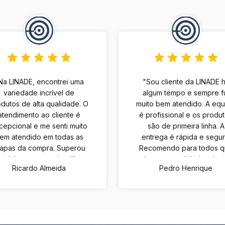
Na LINADE, encontrei uma
"Sou cliente da LINADE 
variedade incrível de
algum tempo e sempre f
dutos de alta qualidade. O
muito bem atendido. A eq
atendimento ao cliente é
é profissional e os produ
cepcional e me senti muito
são de primeira linha. A
em atendido em todas as
entrega é rápida e segur
tapas da compra. Superou
Recomendo para todos 
minhas expectativas!"
buscam qualidade e bo
Ricardo Almeida
Pedro Henrique
atendimento."