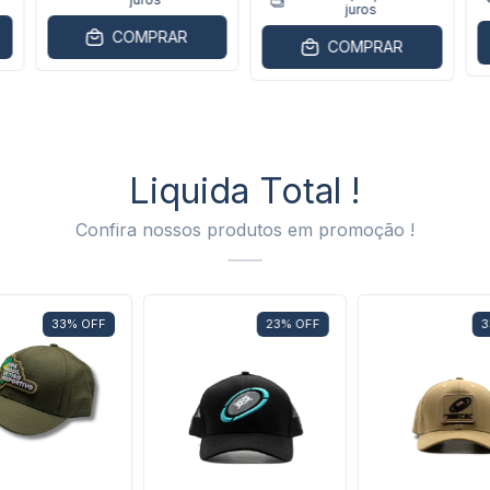
juros
COMPRAR
COMPRAR
Liquida Total !
Confira nossos produtos em promoção !
33
%
OFF
23
%
OFF
3