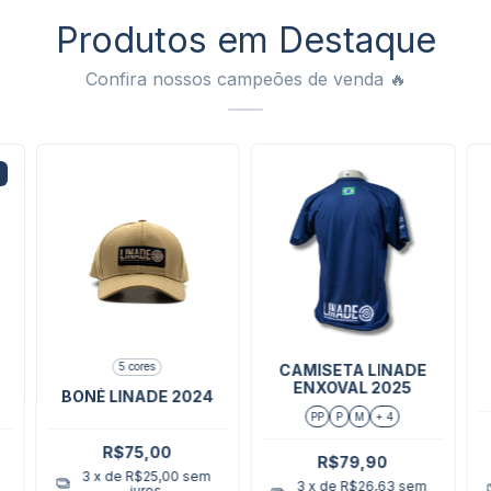
Produtos em Destaque
Confira nossos campeões de venda 🔥
5 cores
CAMISETA LINADE
ENXOVAL 2025
BONÉ LINADE 2024
PP
P
M
+ 4
R$75,00
R$79,90
3
x de
R$25,00
sem
3
x de
R$26,63
sem
juros