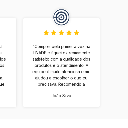
há
"Comprei pela primeira vez na
ui
LINADE e fiquei extremamente
uipe
satisfeito com a qualidade dos
tos
produtos e o atendimento. A
equipe é muito atenciosa e me
a.
ajudou a escolher o que eu
que
precisava. Recomendo a
m
todos!"
João Silva