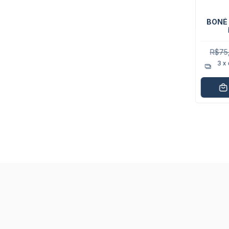
BONÉ
DE
R$75
3
x