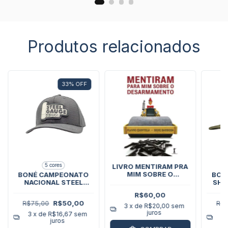
Produtos relacionados
33
%
OFF
5 cores
LIVRO MENTIRAM PRA
MIM SOBRE O
BONÉ CAMPEONATO
BON
DESARMAMENTO -
NACIONAL STEEL
SHO
BENE BARBOSA
GAUGE BRASIL
R$60,00
R$75,00
R$50,00
R$7
3
x de
R$20,00
sem
juros
3
x de
R$16,67
sem
3
juros